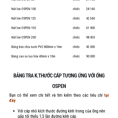
Nút loe OSPEN 100
chiếc
28.160
Nút loe OSPEN 125
chiếc
42.560
Nút loe OSPEN 150
chiếc
61.900
Nút loe OSPEN 200
chiếc
98.450
Băng keo chịu nước PVC 800mm x 16m
chiếc
45.000
Băng cao su lưu hóa 40mm x 10m
chiếc
90.000
BẢNG TRA K.THƯỚC CÁP TƯƠNG ỨNG VỚI ỐNG
OSPEN
Bạn có thể xem chi tiết và tìm kiếm theo các tiêu chí
tại
đây
Với cáp nhỏ kích thước đường kính trong của ống nên
gấp tối thiểu 1,5 lần đường kính cáp.