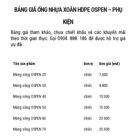
BẢNG GIÁ ỐNG NHỰA XOẮN HDPE OSPEN – PHỤ
KIỆN
Bảng giá tham khảo, chưa chiết khấu và các khuyến mãi
theo thời gian thực. Gọi 0904. 888. 186 để được hỗ trợ giá
ưu đãi
Tên sản phẩm
Đơn vị
Đơn giá (vnđ)
Măng sông OSPEN 25
chiếc
7.000
Măng sông OSPEN 30
chiếc
8.800
Măng sông OSPEN 40
chiếc
10.300
Măng sông OSPEN 50
chiếc
15.300
Măng sông OSPEN 65
chiếc
23.600
Măng sông OSPEN 70
chiếc
25.500