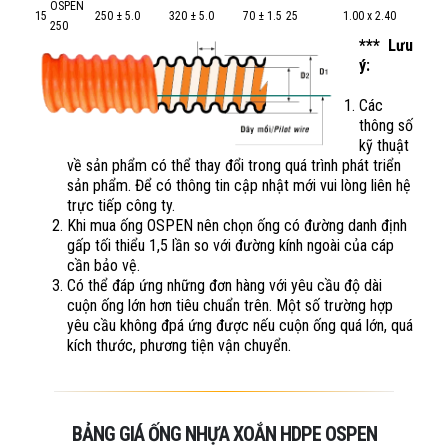
OSPEN
15
250 ± 5.0
320 ± 5.0
70 ± 1.5
25
1.00 x 2.40
250
*** Lưu
ý:
Các
thông số
kỹ thuật
về sản phẩm có thể thay đổi trong quá trình phát triển
sản phẩm. Để có thông tin cập nhật mới vui lòng liên hệ
trực tiếp công ty.
Khi mua ống OSPEN nên chọn ống có đường danh định
gấp tối thiểu 1,5 lần so với đường kính ngoài của cáp
cần bảo vệ.
Có thể đáp ứng những đơn hàng với yêu cầu độ dài
cuộn ống lớn hơn tiêu chuẩn trên. Một số trường hợp
yêu cầu không đpá ứng được nếu cuộn ống quá lớn, quá
kích thước, phương tiện vận chuyển.
BẢNG GIÁ ỐNG NHỰA XOẮN HDPE OSPEN