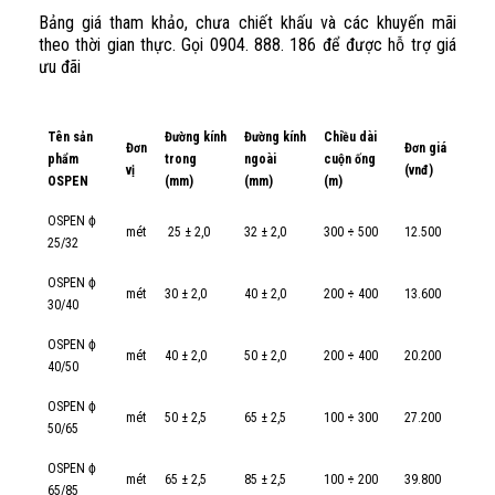
Bảng giá tham khảo, chưa chiết khấu và các khuyến mãi
theo thời gian thực. Gọi 0904. 888. 186 để được hỗ trợ giá
ưu đãi
Tên sản
Đường kính
Đường kính
Chiều dài
Đơn
Đơn giá
phẩm
trong
ngoài
cuộn ống
vị
(vnđ)
OSPEN
(mm)
(mm)
(m)
OSPEN ϕ
mét
25 ± 2,0
32 ± 2,0
300
÷
500
12.500
25/32
OSPEN ϕ
mét
30 ± 2,0
40 ± 2,0
200
÷
400
13.600
30/40
OSPEN ϕ
mét
40 ± 2,0
50 ± 2,0
200
÷
400
20.200
40/50
OSPEN ϕ
mét
50 ± 2,5
65 ± 2,5
100
÷
300
27.200
50/65
OSPEN ϕ
mét
65 ± 2,5
85 ± 2,5
100
÷
200
39.800
65/85