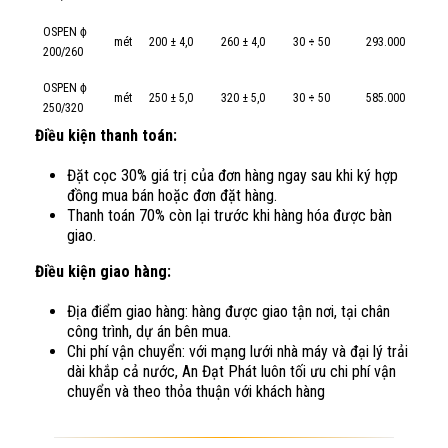
OSPEN ϕ
mét
200 ± 4,0
260 ± 4,0
30
÷
50
293.000
200/260
OSPEN ϕ
mét
250 ± 5,0
320 ± 5,0
30
÷
50
585.000
250/320
Điều kiện thanh toán:
Đặt cọc 30% giá trị của đơn hàng ngay sau khi ký hợp
đồng mua bán hoặc đơn đặt hàng.
Thanh toán 70% còn lại trước khi hàng hóa được bàn
giao.
Điều kiện giao hàng:
Địa điểm giao hàng: hàng được giao tận nơi, tại chân
công trình, dự án bên mua.
Chi phí vận chuyển: với mạng lưới nhà máy và đại lý trải
dài khắp cả nước, An Đạt Phát luôn tối ưu chi phí vận
chuyển và theo thỏa thuận với khách hàng