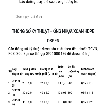
bảo dưỡng thay thế cáp trong tương lai.
Gọi ngay - Giá tốt #1 !
THÔNG SỐ KỸ THUẬT – ỐNG NHỰA XOẮN HDPE
OSPEN
Các thông số kỹ thuật được sản xuất theo tiêu chuẩn TCVN,
KCS,ISO… Bạn có thể gọi 0904.888.186 để được hỗ trợ
Bước
Độ dài
Loại
Đường kính
Đường kính
Kích thước
Stt
ren
cuộn ống
ống(mm)
trong (D2 mm)
ngoài (D1 mm)
cuộn ống(m)
(mm)
(m)
OSPEN
1
25 ± 2,0
32 ± 2,0
8 ± 0,5
500
0,55 x 1,15
25
OSPEN
2
30 ± 2,0
40 ± 2,0
10 ± 0,5
300
0,55 x 1,18
30
OSPEN
3
40 ± 2,0
50 ± 2,0
13 ± 0,8
200
0,55 x 1,20
40