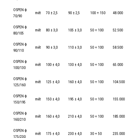
OSPEN ϕ
mét
70 ± 2,5
90 ± 2,5
100
÷
150
48.000
70/90
OSPEN ϕ
mét
80 ± 3,0
105 ± 3,0
50
÷
100
52.500
80/105
OSPEN ϕ
mét
90 ± 3,0
110 ± 3,0
50
÷
100
58.500
90/110
OSPEN ϕ
mét
100 ± 4,0
130 ± 4,0
50
÷
100
65.000
100/130
OSPEN ϕ
mét
125 ± 4,0
160 ± 4,0
50
÷
100
104.500
125/160
OSPEN ϕ
mét
150 ± 4,0
195 ± 4,0
50
÷
100
155.000
150/195
OSPEN ϕ
mét
160 ± 4,0
210 ± 4,0
50
÷
100
185.000
160/210
OSPEN ϕ
mét
175 ± 4,0
230 ± 4,0
30
÷
50
235.000
175/230