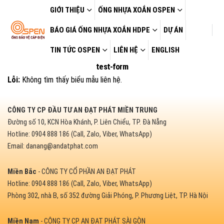
GIỚI THIỆU
ỐNG NHỰA XOẮN OSPEN
BÁO GIÁ ỐNG NHỰA XOẮN HDPE
DỰ ÁN
TIN TỨC OSPEN
LIÊN HỆ
ENGLISH
test-form
Lỗi:
Không tìm thấy biểu mẫu liên hệ.
CÔNG TY CP ĐẦU TƯ AN ĐẠT PHÁT MIỀN TRUNG
Đường số 10, KCN Hòa Khánh, P. Liên Chiểu, TP. Đà Nẵng
Hotline: 0904 888 186 (Call, Zalo, Viber, WhatsApp)
Email: danang@andatphat.com
Miền Bắc
- CÔNG TY CỔ PHẦN AN ĐẠT PHÁT
Hotline: 0904 888 186 (Call, Zalo, Viber, WhatsApp)
Phòng 302, nhà B, số 352 đường Giải Phóng, P. Phương Liệt, TP. Hà Nội
Miền Nam
- CÔNG TY CP AN ĐẠT PHÁT SÀI GÒN