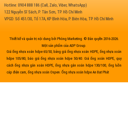
Hotline: 0904 888 186 (Call, Zalo, Viber, WhatsApp)
122 Nguyễn Sĩ Sách, P. Tân Sơn, TP. Hồ Chí Minh
VPGD: Số 451/30, Tổ 17A, KP Bình Hóa, P. Biên Hòa, TP. Hồ Chí Minh
Thiết kế và quản trị nội dung bởi Phòng Marketing. © Bản quyền 2016-2026.
Một sản phẩm của ADP Group.
Giá ống nhựa xoắn hdpe 65/50, bảng giá ống nhựa xoắn HDPE, ống nhựa xoắn
hdpe 105/80, báo giá ống nhựa xoắn hdpe 50/40. Giá ống xoắn HDPE, quy
cách ống nhựa gân xoắn HDPE, ống nhựa gân xoắn hdpe 130/100, ống luồn
cáp điện cam, ống nhựa xoắn Ospen. Ống nhựa xoắn hdpe An Đạt Phát