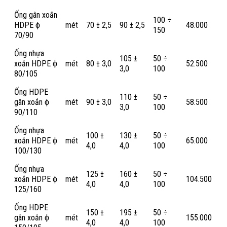
Ống gân xoắn
100 ÷
HDPE ϕ
mét
70 ± 2,5
90 ± 2,5
48.000
150
70/90
Ống nhựa
105 ±
50 ÷
xoắn HDPE ϕ
mét
80 ± 3,0
52.500
3,0
100
80/105
Ống HDPE
110 ±
50 ÷
gân xoắn ϕ
mét
90 ± 3,0
58.500
3,0
100
90/110
Ống nhựa
100 ±
130 ±
50 ÷
xoắn HDPE ϕ
mét
65.000
4,0
4,0
100
100/130
Ống nhựa
125 ±
160 ±
50 ÷
xoắn HDPE ϕ
mét
104.500
4,0
4,0
100
125/160
Ống HDPE
150 ±
195 ±
50 ÷
gân xoắn ϕ
mét
155.000
4,0
4,0
100