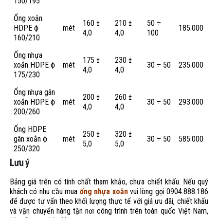
150/195
Ống xoắn
160 ±
210 ±
50 ÷
HDPE ϕ
mét
185.000
4,0
4,0
100
160/210
Ống nhựa
175 ±
230 ±
xoắn HDPE ϕ
mét
30 ÷ 50
235.000
4,0
4,0
175/230
Ống nhựa gân
200 ±
260 ±
xoắn HDPE ϕ
mét
30 ÷ 50
293.000
4,0
4,0
200/260
Ống HDPE
250 ±
320 ±
gân xoắn ϕ
mét
30 ÷ 50
585.000
5,0
5,0
250/320
Lưu ý
Bảng giá trên có tính chất tham khảo, chưa chiết khấu. Nếu quý
khách có nhu cầu mua
ống nhựa xoắn
vui lòng gọi 0904.888.186
để được tư vấn theo khối lượng thực tế với giá ưu đãi, chiết khấu
và vận chuyển hàng tận nơi công trình trên toàn quốc Việt Nam,