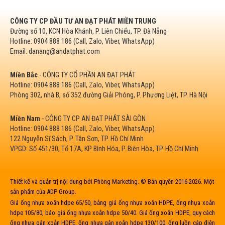
CÔNG TY CP ĐẦU TƯ AN ĐẠT PHÁT MIỀN TRUNG
Đường số 10, KCN Hòa Khánh, P. Liên Chiểu, TP. Đà Nẵng
Hotline: 0904 888 186 (Call, Zalo, Viber, WhatsApp)
Email: danang@andatphat.com
Miền Bắc
- CÔNG TY CỔ PHẦN AN ĐẠT PHÁT
Hotline: 0904 888 186 (Call, Zalo, Viber, WhatsApp)
Phòng 302, nhà B, số 352 đường Giải Phóng, P. Phương Liệt, TP. Hà Nội
Miền Nam
- CÔNG TY CP AN ĐẠT PHÁT SÀI GÒN
Hotline: 0904 888 186 (Call, Zalo, Viber, WhatsApp)
122 Nguyễn Sĩ Sách, P. Tân Sơn, TP. Hồ Chí Minh
VPGD: Số 451/30, Tổ 17A, KP Bình Hóa, P. Biên Hòa, TP. Hồ Chí Minh
Thiết kế và quản trị nội dung bởi Phòng Marketing. © Bản quyền 2016-2026. Một
sản phẩm của ADP Group.
Giá ống nhựa xoắn hdpe 65/50, bảng giá ống nhựa xoắn HDPE, ống nhựa xoắn
hdpe 105/80, báo giá ống nhựa xoắn hdpe 50/40. Giá ống xoắn HDPE, quy cách
ống nhựa gân xoắn HDPE, ống nhựa gân xoắn hdpe 130/100, ống luồn cáp điện