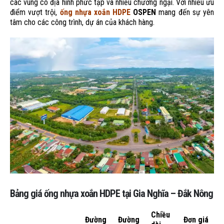
các vùng có địa hình phức tạp và nhiều chướng ngại. Với nhiều ưu
điểm vượt trội,
ống nhựa xoắn HDPE
OSPEN
mang đến sự yên
tâm cho các công trình, dự án của khách hàng.
Bảng giá ống nhựa xoắn HDPE tại Gia Nghĩa – Đắk Nông
Chiều
Đường
Đường
Đơn giá