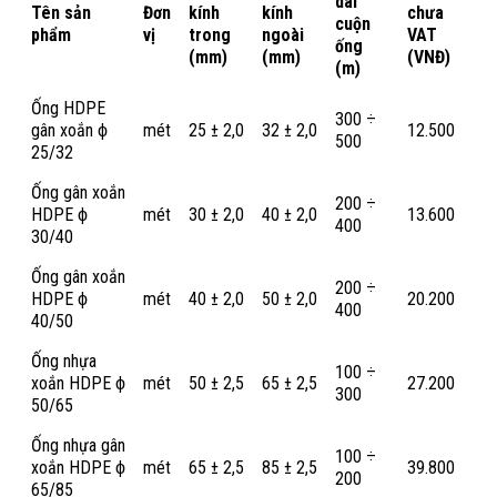
dài
Tên sản
Đơn
kính
kính
chưa
cuộn
phẩm
vị
trong
ngoài
VAT
ống
(mm)
(mm)
(VNĐ)
(m)
Ống HDPE
300 ÷
gân xoắn ϕ
mét
25 ± 2,0
32 ± 2,0
12.500
500
25/32
Ống gân xoắn
200 ÷
HDPE ϕ
mét
30 ± 2,0
40 ± 2,0
13.600
400
30/40
Ống gân xoắn
200 ÷
HDPE ϕ
mét
40 ± 2,0
50 ± 2,0
20.200
400
40/50
Ống nhựa
100 ÷
xoắn HDPE ϕ
mét
50 ± 2,5
65 ± 2,5
27.200
300
50/65
Ống nhựa gân
100 ÷
xoắn HDPE ϕ
mét
65 ± 2,5
85 ± 2,5
39.800
200
65/85