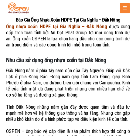
Báo Giá Ống Nhựa Xoắn HDPE Tại Gia Nghĩa – Đắk Nông
Ống nhựa xoắn HDPE tại Gia Nghĩa – Đắk Nông
được cung
cấp trên toàn tỉnh bởi An Đạt Phát Group tới mọi công trình dự
án. Ống xoắn OSPEN là lựa chọn hàng đầu cho các công trình dự
án trọng điểm và các công trình lớn nhỏ trong toàn tỉnh.
Nhu cầu sử dụng ống nhựa xoắn tại Đắk Nông
Đắk Nông nằm ở phía tây nam của của Tây Nguyên. Giáp với Đắk
Lắk ở phía Đông Bắc. Đông nam giáp tỉnh Lâm Đồng, giáp Bình
Phước ở phía Nam, có đường biên giới chung với Campuchia. Kinh
tế của tỉnh mặt dù đang phát triển nhưng còn nhiều hạn chế về
cơ sở hạ tầng và đường xá giao thông.
Tỉnh Đắk Nông những năm gần đây được quan tâm và đầu tư
mạnh mẽ hơn về hệ thống giao thông và hạ tầng. Nhưng còn gặp
nhiều khó khăn do địa hình phức tạp và điều kiện kinh tế của tỉnh.
OSPEN – ống bảo vệ cáp điện là sản phẩm thích hợp thi công ở