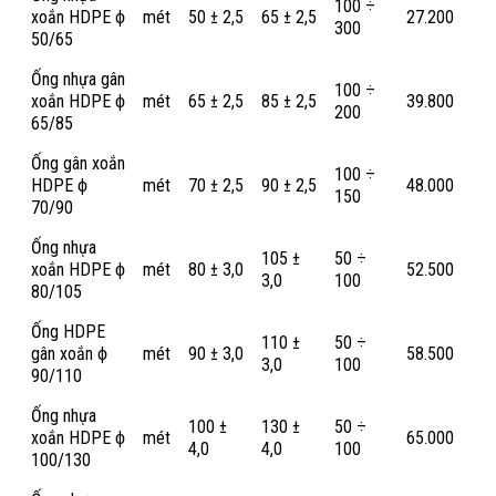
100 ÷
xoắn HDPE ϕ
mét
50 ± 2,5
65 ± 2,5
27.200
300
50/65
Ống nhựa gân
100 ÷
xoắn HDPE ϕ
mét
65 ± 2,5
85 ± 2,5
39.800
200
65/85
Ống gân xoắn
100 ÷
HDPE ϕ
mét
70 ± 2,5
90 ± 2,5
48.000
150
70/90
Ống nhựa
105 ±
50 ÷
xoắn HDPE ϕ
mét
80 ± 3,0
52.500
3,0
100
80/105
Ống HDPE
110 ±
50 ÷
gân xoắn ϕ
mét
90 ± 3,0
58.500
3,0
100
90/110
Ống nhựa
100 ±
130 ±
50 ÷
xoắn HDPE ϕ
mét
65.000
4,0
4,0
100
100/130