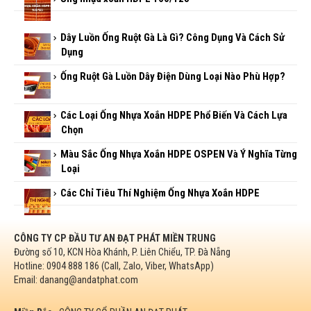
Ống gân xoắn HDPE 210/160
Ống gân xoắn HDPE 105/80
Ống nhựa xoắn HDPE 160/125
Dây Luồn Ống Ruột Gà Là Gì? Công Dụng Và Cách Sử
Dụng
Ống Ruột Gà Luồn Dây Điện Dùng Loại Nào Phù Hợp?
Các Loại Ống Nhựa Xoắn HDPE Phổ Biến Và Cách Lựa
Chọn
Màu Sắc Ống Nhựa Xoắn HDPE OSPEN Và Ý Nghĩa Từng
Loại
Các Chỉ Tiêu Thí Nghiệm Ống Nhựa Xoắn HDPE