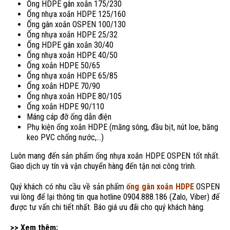
Ống HDPE gân xoắn 175/230
Ống nhựa xoắn HDPE 125/160
Ống gân xoắn OSPEN 100/130
Ống nhựa xoắn HDPE 25/32
Ống HDPE gân xoắn 30/40
Ống nhựa xoắn HDPE 40/50
Ống xoắn HDPE 50/65
Ống nhựa xoắn HDPE 65/85
Ống xoắn HDPE 70/90
Ống nhựa xoắn HDPE 80/105
Ống xoắn HDPE 90/110
Máng cáp đỡ ống dẫn điện
Phụ kiện ống xoắn HDPE (măng sông, đầu bịt, nút loe, băng
keo PVC chống nước,…)
Luôn mang đến sản phẩm ống nhựa xoắn HDPE OSPEN tốt nhất.
Giao dịch uy tín và vận chuyển hàng đến tận nơi công trình.
Quý khách có nhu cầu về sản phẩm
ống gân xoắn HDPE
OSPEN
vui lòng để lại thông tin qua hotline 0904.888.186 (Zalo, Viber) để
được tư vấn chi tiết nhất. Báo giá ưu đãi cho quý khách hàng.
>> Xem thêm: