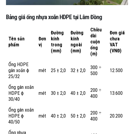
Bảng giá ống nhựa xoắn HDPE tại Lâm Đồng
Chiều
Đường
Đường
Đơn giá
dài
Tên sản
Đơn
kính
kính
chưa
cuộn
phẩm
vị
trong
ngoài
VAT
ống
(mm)
(mm)
(VNĐ)
(m)
Ống HDPE
300 ÷
gân xoắn ϕ
mét
25 ± 2,0
32 ± 2,0
12.500
500
25/32
Ống gân xoắn
200 ÷
HDPE ϕ
mét
30 ± 2,0
40 ± 2,0
13.600
400
30/40
Ống gân xoắn
200 ÷
HDPE ϕ
mét
40 ± 2,0
50 ± 2,0
20.200
400
40/50
Ống nhựa