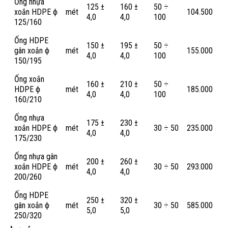
Ống nhựa
125 ±
160 ±
50 ÷
xoắn HDPE ϕ
mét
104.500
4,0
4,0
100
125/160
Ống HDPE
150 ±
195 ±
50 ÷
gân xoắn ϕ
mét
155.000
4,0
4,0
100
150/195
Ống xoắn
160 ±
210 ±
50 ÷
HDPE ϕ
mét
185.000
4,0
4,0
100
160/210
Ống nhựa
175 ±
230 ±
xoắn HDPE ϕ
mét
30 ÷ 50
235.000
4,0
4,0
175/230
Ống nhựa gân
200 ±
260 ±
xoắn HDPE ϕ
mét
30 ÷ 50
293.000
4,0
4,0
200/260
Ống HDPE
250 ±
320 ±
gân xoắn ϕ
mét
30 ÷ 50
585.000
5,0
5,0
250/320