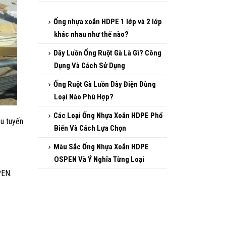
Ống gân xoắn HDPE 105/80
Ống nhựa xoắn HDPE 160/125
Ống nhựa xoắn HDPE 1 lớp và
2 lớp khác nhau như thế nào?
Dây Luồn Ống Ruột Gà Là Gì?
Công Dụng Và Cách Sử Dụng
ều tuyến
Ống Ruột Gà Luồn Dây Điện
Dùng Loại Nào Phù Hợp?
Các Loại Ống Nhựa Xoắn
PEN.
HDPE Phổ Biến Và Cách Lựa
Chọn
Màu Sắc Ống Nhựa Xoắn
HDPE OSPEN Và Ý Nghĩa Từng