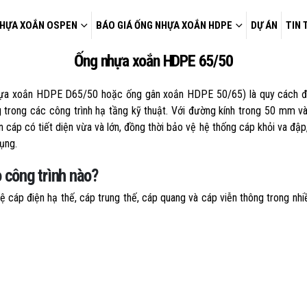
HỰA XOẮN OSPEN
BÁO GIÁ ỐNG NHỰA XOẮN HDPE
DỰ ÁN
TIN 
Ống nhựa xoắn HDPE 65/50
nhựa xoắn HDPE D65/50 hoặc ống gân xoắn HDPE 50/65) là quy cách 
 trong các công trình hạ tầng kỹ thuật. Với đường kính trong 50 mm v
 cáp có tiết diện vừa và lớn, đồng thời bảo vệ hệ thống cáp khỏi va đậ
ụng.
công trình nào?
áp điện hạ thế, cáp trung thế, cáp quang và cáp viễn thông trong nhi