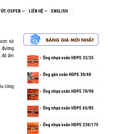
TỨC OSPEN
LIÊN HỆ
ENGLISH
được sử
à đường
p, độ ẩm
Ống nhựa xoắn HDPE 32/25
Ống gân xoắn HDPE 30/40
ều công
Ống nhựa xoắn HDPE 70/90
Ống nhựa xoắn HDPE 65/85
Ống nhựa xoắn HDPE 230/175