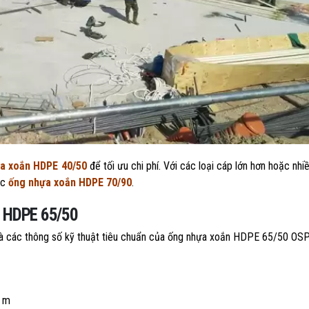
a xoắn HDPE 40/50
để tối ưu chi phí. Với các loại cáp lớn hơn hoặc nhi
ặc
ống nhựa xoắn HDPE 70/90
.
n HDPE 65/50
 là các thông số kỹ thuật tiêu chuẩn của ống nhựa xoắn HDPE 65/50 OS
5 m