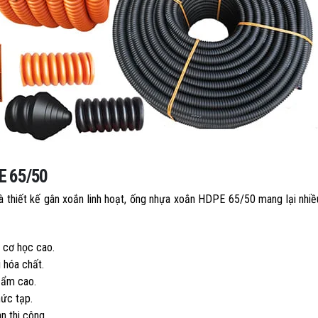
E 65/50
thiết kế gân xoắn linh hoạt, ống nhựa xoắn HDPE 65/50 mang lại nhiều
 cơ học cao.
 hóa chất.
ộ ẩm cao.
hức tạp.
n thi công.