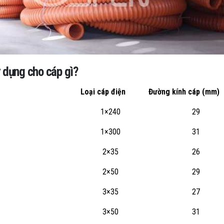
dụng cho cáp gì?
Loại cáp điện
Đường kính cáp (mm)
1×240
29
1×300
31
2×35
26
2×50
29
3×35
27
3×50
31