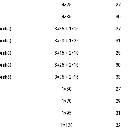
4×25
27
4×35
30
õi nhỏ)
3×35 + 1×16
27
õi nhỏ)
3×50 + 1×25
31
õi nhỏ)
3×16 + 2×10
25
õi nhỏ)
3×25 + 2×16
30
õi nhỏ)
3×35 + 2×16
33
1×50
27
1×70
29
1×95
31
1×120
32