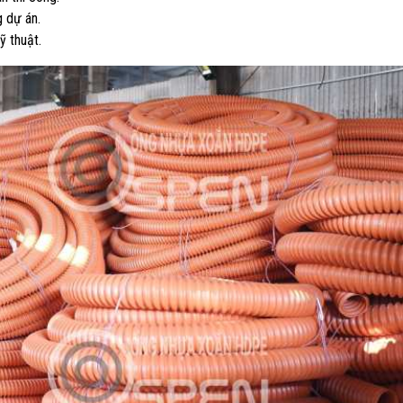
g dự án.
ỹ thuật.