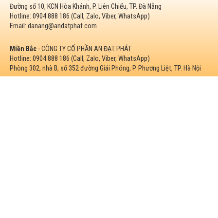
Đường số 10, KCN Hòa Khánh, P. Liên Chiểu, TP. Đà Nẵng
Hotline: 0904 888 186 (Call, Zalo, Viber, WhatsApp)
Email: danang@andatphat.com
Miền Bắc
- CÔNG TY CỔ PHẦN AN ĐẠT PHÁT
Hotline: 0904 888 186 (Call, Zalo, Viber, WhatsApp)
Phòng 302, nhà B, số 352 đường Giải Phóng, P. Phương Liệt, TP. Hà Nội
Miền Nam
- CÔNG TY CP AN ĐẠT PHÁT SÀI GÒN
Hotline: 0904 888 186 (Call, Zalo, Viber, WhatsApp)
122 Nguyễn Sĩ Sách, P. Tân Sơn, TP. Hồ Chí Minh
VPGD: Số 451/30, Tổ 17A, KP Bình Hóa, P. Biên Hòa, TP. Hồ Chí Minh
Thiết kế và quản trị nội dung bởi Phòng Marketing. © Bản quyền 2016-2026. Một
sản phẩm của ADP Group.
Giá ống nhựa xoắn hdpe 65/50, bảng giá ống nhựa xoắn HDPE, ống nhựa xoắn
hdpe 105/80, báo giá ống nhựa xoắn hdpe 50/40. Giá ống xoắn HDPE, quy cách
ống nhựa gân xoắn HDPE, ống nhựa gân xoắn hdpe 130/100, ống luồn cáp điện
cam, ống nhựa xoắn Ospen. Ống nhựa xoắn hdpe An Đạt Phát