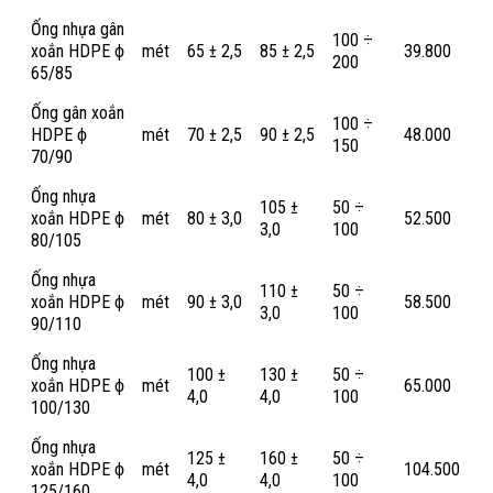
Ống nhựa gân
100 ÷
xoắn HDPE ϕ
mét
65 ± 2,5
85 ± 2,5
39.800
200
65/85
Ống gân xoắn
100 ÷
HDPE ϕ
mét
70 ± 2,5
90 ± 2,5
48.000
150
70/90
Ống nhựa
105 ±
50 ÷
xoắn HDPE ϕ
mét
80 ± 3,0
52.500
3,0
100
80/105
Ống nhựa
110 ±
50 ÷
xoắn HDPE ϕ
mét
90 ± 3,0
58.500
3,0
100
90/110
Ống nhựa
100 ±
130 ±
50 ÷
xoắn HDPE ϕ
mét
65.000
4,0
4,0
100
100/130
Ống nhựa
125 ±
160 ±
50 ÷
xoắn HDPE ϕ
mét
104.500
4,0
4,0
100
125/160