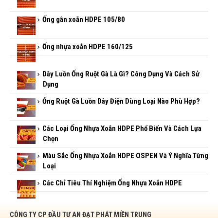
Ống gân xoắn HDPE 105/80
Ống nhựa xoắn HDPE 160/125
Dây Luồn Ống Ruột Gà Là Gì? Công Dụng Và Cách Sử
Dụng
Ống Ruột Gà Luồn Dây Điện Dùng Loại Nào Phù Hợp?
Các Loại Ống Nhựa Xoắn HDPE Phổ Biến Và Cách Lựa
Chọn
Màu Sắc Ống Nhựa Xoắn HDPE OSPEN Và Ý Nghĩa Từng
Loại
Các Chỉ Tiêu Thí Nghiệm Ống Nhựa Xoắn HDPE
CÔNG TY CP ĐẦU TƯ AN ĐẠT PHÁT MIỀN TRUNG