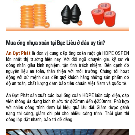
Mua ống nhựa xoắn tại Bạc Liêu ở đâu uy tín?
An Đạt Phát
là đơn vị cung cấp ống xoắn ruột gà HDPE OSPEN
lớn nhất thị trường hiện nay. Với đội ngũ chuyên gia, kỹ sư và
công nhân giàu kinh nghiệm, tận tình trách nhiệm. Bên cạnh đó
nguyên liệu an toàn, thân thiện với môi trường. Chúng tôi hoạt
động với sứ mệnh đưa đến quý khách hàng những sản phẩm có
độ an toàn, chất lượng đảm bảo tiêu chuẩn Việt Nam và quốc tế.
An Đạt Phát sản xuất các loại ống xoắn HDPE luồn cáp điện, cáp
viễn thông đa dạng kích thước từ ϕ25mm đến ϕ250mm. Phù hợp
với nhiều công trình đem lại hiệu quả lâu dài. Giảm được gánh
nặng thi công, giảm chi phí cho nhiều công trình. Thời gian thi
công lắp đặt nhanh, bảo trì dễ dàng.