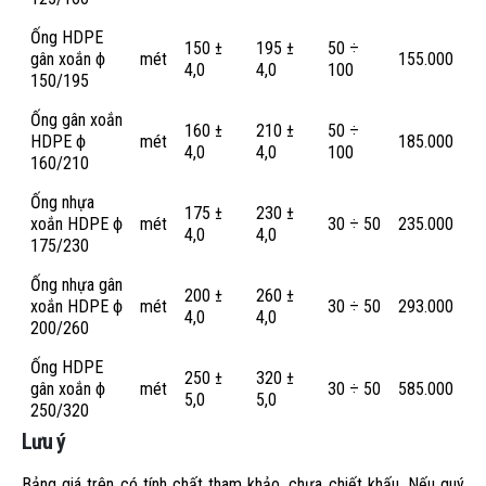
Ống HDPE
150 ±
195 ±
50 ÷
gân xoắn ϕ
mét
155.000
4,0
4,0
100
150/195
Ống gân xoắn
160 ±
210 ±
50 ÷
HDPE ϕ
mét
185.000
4,0
4,0
100
160/210
Ống nhựa
175 ±
230 ±
xoắn HDPE ϕ
mét
30 ÷ 50
235.000
4,0
4,0
175/230
Ống nhựa gân
200 ±
260 ±
xoắn HDPE ϕ
mét
30 ÷ 50
293.000
4,0
4,0
200/260
Ống HDPE
250 ±
320 ±
gân xoắn ϕ
mét
30 ÷ 50
585.000
5,0
5,0
250/320
Lưu ý
Bảng giá trên có tính chất tham khảo, chưa chiết khấu. Nếu quý