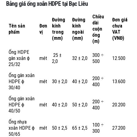
Bảng giá ống xoắn HDPE tại Bạc Liêu
Chiều
Đường
Đường
Đơn giá
dài
Tên sản
Đơn
kính
kính
chưa
cuộn
phẩm
vị
trong
ngoài
VAT
ống
(mm)
(mm)
(VNĐ)
(m)
Ống HDPE
25 ±
300 ÷
gân xoắn ϕ
mét
32 ± 2,0
12.500
2,0
500
25/32
Ống gân xoắn
200 ÷
HDPE ϕ
mét
30 ± 2,0
40 ± 2,0
13.600
400
30/40
Ống gân xoắn
200 ÷
HDPE ϕ
mét
40 ± 2,0
50 ± 2,0
20.200
400
40/50
Ống nhựa
100 ÷
xoắn HDPE ϕ
mét
50 ± 2,5
65 ± 2,5
27.200
300
50/65