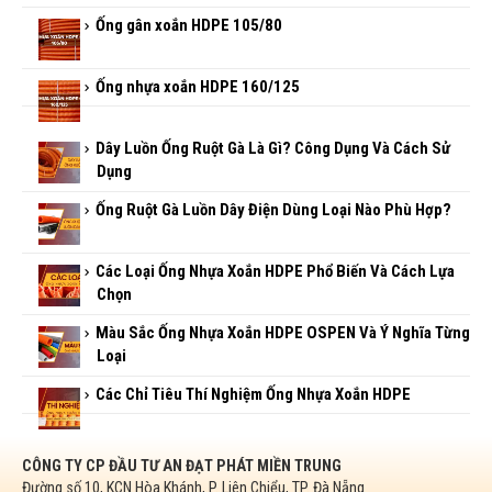
Ống gân xoắn HDPE 105/80
Ống nhựa xoắn HDPE 160/125
Dây Luồn Ống Ruột Gà Là Gì? Công Dụng Và Cách Sử
Dụng
Ống Ruột Gà Luồn Dây Điện Dùng Loại Nào Phù Hợp?
Các Loại Ống Nhựa Xoắn HDPE Phổ Biến Và Cách Lựa
Chọn
Màu Sắc Ống Nhựa Xoắn HDPE OSPEN Và Ý Nghĩa Từng
Loại
Các Chỉ Tiêu Thí Nghiệm Ống Nhựa Xoắn HDPE
CÔNG TY CP ĐẦU TƯ AN ĐẠT PHÁT MIỀN TRUNG
Đường số 10, KCN Hòa Khánh, P. Liên Chiểu, TP. Đà Nẵng