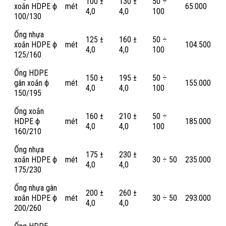
100 ±
130 ±
50 ÷
xoắn HDPE ϕ
mét
65.000
4,0
4,0
100
100/130
Ống nhựa
125 ±
160 ±
50 ÷
xoắn HDPE ϕ
mét
104.500
4,0
4,0
100
125/160
Ống HDPE
150 ±
195 ±
50 ÷
gân xoắn ϕ
mét
155.000
4,0
4,0
100
150/195
Ống xoắn
160 ±
210 ±
50 ÷
HDPE ϕ
mét
185.000
4,0
4,0
100
160/210
Ống nhựa
175 ±
230 ±
xoắn HDPE ϕ
mét
30 ÷ 50
235.000
4,0
4,0
175/230
Ống nhựa gân
200 ±
260 ±
xoắn HDPE ϕ
mét
30 ÷ 50
293.000
4,0
4,0
200/260