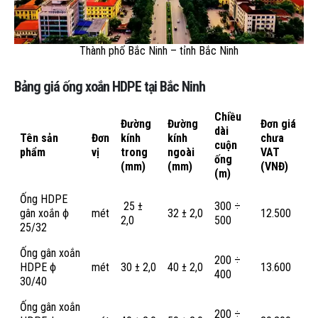
Thành phố Bắc Ninh – tỉnh Bắc Ninh
Bảng giá ống xoắn HDPE tại Bắc Ninh
Chiều
Đường
Đường
Đơn giá
dài
Tên sản
Đơn
kính
kính
chưa
cuộn
phẩm
vị
trong
ngoài
VAT
ống
(mm)
(mm)
(VNĐ)
(m)
Ống HDPE
25 ±
300 ÷
gân xoắn ϕ
mét
32 ± 2,0
12.500
2,0
500
25/32
Ống gân xoắn
200 ÷
HDPE ϕ
mét
30 ± 2,0
40 ± 2,0
13.600
400
30/40
Ống gân xoắn
200 ÷