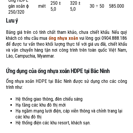
Ống HDPE
250 ±
320 ±
gân xoắn ϕ
mét
30 ÷ 50
585.000
5,0
5,0
250/320
Lưu ý
Bảng giá trên có tính chất tham khảo, chưa chiết khấu. Nếu quý
khách có nhu cầu mua
ống nhựa xoắn
vui lòng gọi 0904.888.186
để được tư vấn theo khối lượng thực tế với giá ưu đãi, chiết khấu
và vận chuyển hàng tận nơi công trình trên toàn quốc Việt Nam,
Lào, Campuchia, Myanmar.
Ứng dụng của ống nhựa xoắn HDPE tại Bắc Ninh
Ống nhựa xoắn HDPE tại Bắc Ninh được sử dụng cho các công
trình như:
Hệ thống giao thông, đèn chiếu sáng
Hạ tầng các khu đô thị mới
Hạ ngầm mạng lưới điện, cáp viễn thông và chỉnh trang lại
các khu đô thị
Hệ thống điện các khu resort, khách sạn.