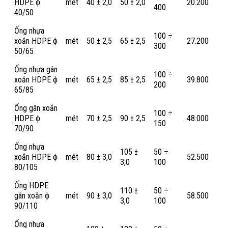
HDPE ϕ
mét
40 ± 2,0
50 ± 2,0
20.200
400
40/50
Ống nhựa
100 ÷
xoắn HDPE ϕ
mét
50 ± 2,5
65 ± 2,5
27.200
300
50/65
Ống nhựa gân
100 ÷
xoắn HDPE ϕ
mét
65 ± 2,5
85 ± 2,5
39.800
200
65/85
Ống gân xoắn
100 ÷
HDPE ϕ
mét
70 ± 2,5
90 ± 2,5
48.000
150
70/90
Ống nhựa
105 ±
50 ÷
xoắn HDPE ϕ
mét
80 ± 3,0
52.500
3,0
100
80/105
Ống HDPE
110 ±
50 ÷
gân xoắn ϕ
mét
90 ± 3,0
58.500
3,0
100
90/110
Ống nhựa