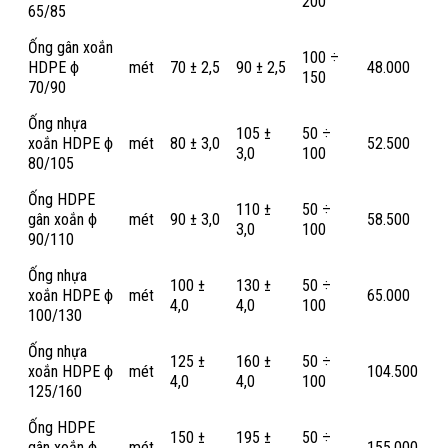
200
65/85
Ống gân xoắn
100 ÷
HDPE ϕ
mét
70 ± 2,5
90 ± 2,5
48.000
150
70/90
Ống nhựa
105 ±
50 ÷
xoắn HDPE ϕ
mét
80 ± 3,0
52.500
3,0
100
80/105
Ống HDPE
110 ±
50 ÷
gân xoắn ϕ
mét
90 ± 3,0
58.500
3,0
100
90/110
Ống nhựa
100 ±
130 ±
50 ÷
xoắn HDPE ϕ
mét
65.000
4,0
4,0
100
100/130
Ống nhựa
125 ±
160 ±
50 ÷
xoắn HDPE ϕ
mét
104.500
4,0
4,0
100
125/160
Ống HDPE
150 ±
195 ±
50 ÷
gân xoắn ϕ
mét
155.000