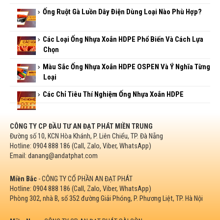
Ống nhựa xoắn HDPE 160/125
Dây Luồn Ống Ruột Gà Là Gì? Công Dụng Và Cách Sử
Dụng
Ống Ruột Gà Luồn Dây Điện Dùng Loại Nào Phù Hợp?
Các Loại Ống Nhựa Xoắn HDPE Phổ Biến Và Cách Lựa
Chọn
Màu Sắc Ống Nhựa Xoắn HDPE OSPEN Và Ý Nghĩa Từng
Loại
Các Chỉ Tiêu Thí Nghiệm Ống Nhựa Xoắn HDPE
CÔNG TY CP ĐẦU TƯ AN ĐẠT PHÁT MIỀN TRUNG
Đường số 10, KCN Hòa Khánh, P. Liên Chiểu, TP. Đà Nẵng
Hotline: 0904 888 186 (Call, Zalo, Viber, WhatsApp)
Email: danang@andatphat.com