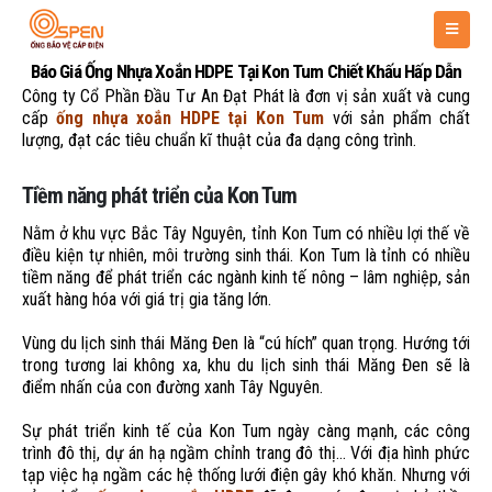
Báo Giá Ống Nhựa Xoắn HDPE Tại Kon Tum Chiết Khấu Hấp Dẫn
Công ty Cổ Phần Đầu Tư An Đạt Phát là đơn vị sản xuất và cung
cấp
ống nhựa xoắn HDPE tại Kon Tum
với sản phẩm chất
lượng, đạt các tiêu chuẩn kĩ thuật của đa dạng công trình.
Tiềm năng phát triển của Kon Tum
Nằm ở khu vực Bắc Tây Nguyên, tỉnh Kon Tum có nhiều lợi thế về
điều kiện tự nhiên, môi trường sinh thái. Kon Tum là tỉnh có nhiều
tiềm năng để phát triển các ngành kinh tế nông – lâm nghiệp, sản
xuất hàng hóa với giá trị gia tăng lớn.
Vùng du lịch sinh thái Măng Đen là “cú hích” quan trọng. Hướng tới
trong tương lai không xa, khu du lịch sinh thái Măng Đen sẽ là
điểm nhấn của con đường xanh Tây Nguyên.
Sự phát triển kinh tế của Kon Tum ngày càng mạnh, các công
trình đô thị, dự án hạ ngầm chỉnh trang đô thị… Với địa hình phức
tạp việc hạ ngầm các hệ thống lưới điện gây khó khăn. Nhưng với