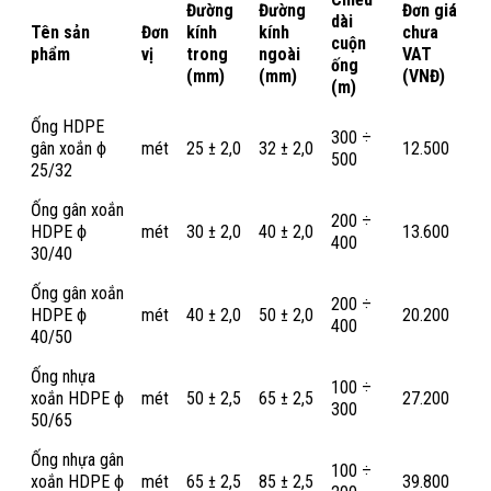
Đường
Đường
Đơn giá
dài
Tên sản
Đơn
kính
kính
chưa
cuộn
phẩm
vị
trong
ngoài
VAT
ống
(mm)
(mm)
(VNĐ)
(m)
Ống HDPE
300 ÷
gân xoắn ϕ
mét
25 ± 2,0
32 ± 2,0
12.500
500
25/32
Ống gân xoắn
200 ÷
HDPE ϕ
mét
30 ± 2,0
40 ± 2,0
13.600
400
30/40
Ống gân xoắn
200 ÷
HDPE ϕ
mét
40 ± 2,0
50 ± 2,0
20.200
400
40/50
Ống nhựa
100 ÷
xoắn HDPE ϕ
mét
50 ± 2,5
65 ± 2,5
27.200
300
50/65
Ống nhựa gân
100 ÷
xoắn HDPE ϕ
mét
65 ± 2,5
85 ± 2,5
39.800