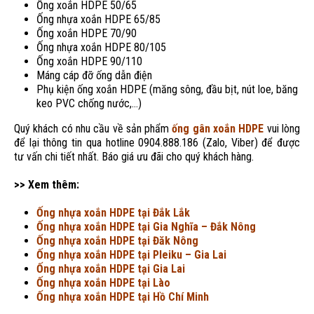
Ống xoắn HDPE 50/65
Ống nhựa xoắn HDPE 65/85
Ống xoắn HDPE 70/90
Ống nhựa xoắn HDPE 80/105
Ống xoắn HDPE 90/110
Máng cáp đỡ ống dẫn điện
Phụ kiện ống xoắn HDPE (măng sông, đầu bịt, nút loe, băng
keo PVC chống nước,…)
Quý khách có nhu cầu về sản phẩm
ống gân xoắn HDPE
vui lòng
để lại thông tin qua hotline 0904.888.186 (Zalo, Viber) để được
tư vấn chi tiết nhất. Báo giá ưu đãi cho quý khách hàng.
>> Xem thêm:
Ống nhựa xoắn HDPE tại Đắk Lắk
Ống nhựa xoắn HDPE tại Gia Nghĩa – Đắk Nông
Ống nhựa xoắn HDPE tại Đăk Nông
Ống nhựa xoắn HDPE tại Pleiku – Gia Lai
Ống nhựa xoắn HDPE tại Gia Lai
Ống nhựa xoắn HDPE tại Lào
Ống nhựa xoắn HDPE tại Hồ Chí Minh