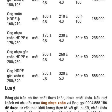
4,0
4,0
100
150/195
Ống xoắn
160 ±
210 ±
50 ÷
HDPE ϕ
mét
185.000
4,0
4,0
100
160/210
Ống nhựa
175 ±
230 ±
xoắn HDPE ϕ
mét
30 ÷ 50
235.000
4,0
4,0
175/230
Ống nhựa gân
200 ±
260 ±
xoắn HDPE ϕ
mét
30 ÷ 50
293.000
4,0
4,0
200/260
Ống HDPE
250 ±
320 ±
gân xoắn ϕ
mét
30 ÷ 50
585.000
5,0
5,0
250/320
Lưu ý
Bảng giá trên có tính chất tham khảo, chưa chiết khấu. Nếu quý
khách có nhu cầu mua
ống nhựa xoắn
vui lòng gọi 0904.888.186
để được tư vấn theo khối lượng thực tế với giá ưu đãi, chiết khấu