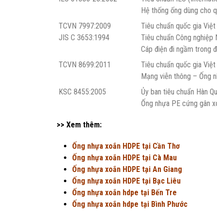
Hệ thống ống dùng cho q
TCVN 7997:2009
Tiêu chuẩn quốc gia Việ
JIS C 3653:1994
Tiêu chuẩn Công nghiệp N
Cáp điện đi ngầm trong 
TCVN 8699:2011
Tiêu chuẩn quốc gia Việ
Mạng viễn thông – Ống n
KSC 8455:2005
Ủy ban tiêu chuẩn Hàn 
Ống nhựa PE cứng gân x
>> Xem thêm:
Ống nhựa xoắn HDPE tại Cần Thơ
Ống nhựa xoắn HDPE tại Cà Mau
Ống nhựa xoắn HDPE tại An Giang
Ống nhựa xoắn HDPE tại Bạc Liêu
Ống nhựa xoắn hdpe tại Bến Tre
Ống nhựa xoắn hdpe tại Bình Phước