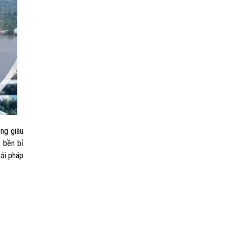
ng giàu
 bền bỉ
iải pháp