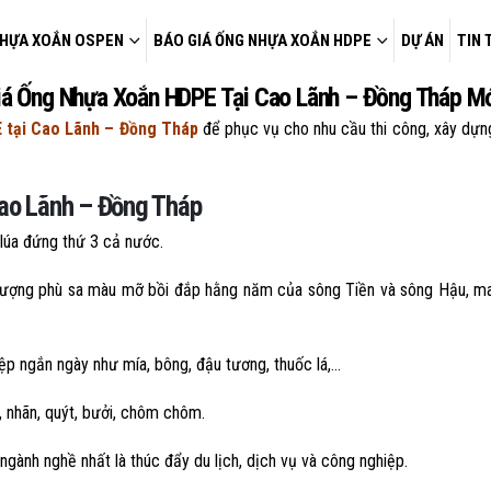
HỰA XOẮN OSPEN
BÁO GIÁ ỐNG NHỰA XOẮN HDPE
DỰ ÁN
TIN 
iá Ống Nhựa Xoắn HDPE Tại Cao Lãnh – Đồng Tháp Mớ
 tại Cao Lãnh – Đồng Tháp
để phục vụ cho nhu cầu thi công, xây dựn
Cao Lãnh – Đồng Tháp
 lúa đứng thứ 3 cả nước.
c lượng phù sa màu mỡ bồi đắp hằng năm của sông Tiền và sông Hậu, m
iệp ngắn ngày như mía, bông, đậu tương, thuốc lá,…
, nhãn, quýt, bưởi, chôm chôm.
gành nghề nhất là thúc đẩy du lịch, dịch vụ và công nghiệp.