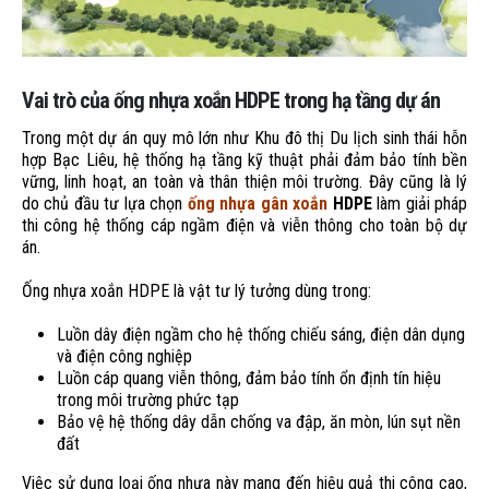
Vai trò của ống nhựa xoắn HDPE trong hạ tầng dự án
Trong một dự án quy mô lớn như Khu đô thị Du lịch sinh thái hỗn
hợp Bạc Liêu, hệ thống hạ tầng kỹ thuật phải đảm bảo tính bền
vững, linh hoạt, an toàn và thân thiện môi trường. Đây cũng là lý
do chủ đầu tư lựa chọn
ống nhựa gân xoắn
HDPE
làm giải pháp
thi công hệ thống cáp ngầm điện và viễn thông cho toàn bộ dự
án.
Ống nhựa xoắn HDPE là vật tư lý tưởng dùng trong:
Luồn dây điện ngầm cho hệ thống chiếu sáng, điện dân dụng
và điện công nghiệp
Luồn cáp quang viễn thông, đảm bảo tính ổn định tín hiệu
trong môi trường phức tạp
Bảo vệ hệ thống dây dẫn chống va đập, ăn mòn, lún sụt nền
đất
Việc sử dụng loại ống nhựa này mang đến hiệu quả thi công cao,