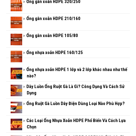
Ống gân xoắn HDPE 320/250
Ống gân xoắn HDPE 210/160
Ống gân xoắn HDPE 105/80
Ống nhựa xoắn HDPE 160/125
Ống nhựa xoắn HDPE 1 lớp và 2 lớp khác nhau như thế
nào?
Dây Luồn Ống Ruột Gà Là Gì? Công Dụng Và Cách Sử
Dụng
Ống Ruột Gà Luồn Dây Điện Dùng Loại Nào Phù Hợp?
Các Loại Ống Nhựa Xoắn HDPE Phổ Biến Và Cách Lựa
Chọn