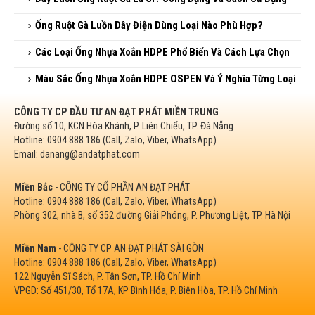
Ống Ruột Gà Luồn Dây Điện Dùng Loại Nào Phù Hợp?
Các Loại Ống Nhựa Xoắn HDPE Phổ Biến Và Cách Lựa Chọn
Màu Sắc Ống Nhựa Xoắn HDPE OSPEN Và Ý Nghĩa Từng Loại
CÔNG TY CP ĐẦU TƯ AN ĐẠT PHÁT MIỀN TRUNG
Đường số 10, KCN Hòa Khánh, P. Liên Chiểu, TP. Đà Nẵng
Hotline: 0904 888 186 (Call, Zalo, Viber, WhatsApp)
Email: danang@andatphat.com
Miền Bắc
- CÔNG TY CỔ PHẦN AN ĐẠT PHÁT
Hotline: 0904 888 186 (Call, Zalo, Viber, WhatsApp)
Phòng 302, nhà B, số 352 đường Giải Phóng, P. Phương Liệt, TP. Hà Nội
Miền Nam
- CÔNG TY CP AN ĐẠT PHÁT SÀI GÒN
Hotline: 0904 888 186 (Call, Zalo, Viber, WhatsApp)
122 Nguyễn Sĩ Sách, P. Tân Sơn, TP. Hồ Chí Minh
VPGD: Số 451/30, Tổ 17A, KP Bình Hóa, P. Biên Hòa, TP. Hồ Chí Minh