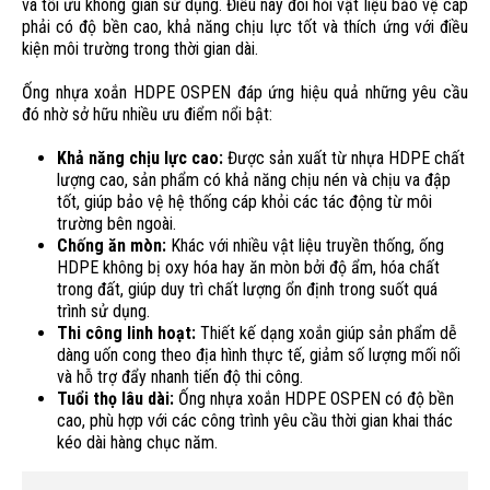
và tối ưu không gian sử dụng. Điều này đòi hỏi vật liệu bảo vệ cáp
phải có độ bền cao, khả năng chịu lực tốt và thích ứng với điều
kiện môi trường trong thời gian dài.
Ống nhựa xoắn HDPE OSPEN đáp ứng hiệu quả những yêu cầu
đó nhờ sở hữu nhiều ưu điểm nổi bật:
Khả năng chịu lực cao:
Được sản xuất từ nhựa HDPE chất
lượng cao, sản phẩm có khả năng chịu nén và chịu va đập
tốt, giúp bảo vệ hệ thống cáp khỏi các tác động từ môi
trường bên ngoài.
Chống ăn mòn:
Khác với nhiều vật liệu truyền thống, ống
HDPE không bị oxy hóa hay ăn mòn bởi độ ẩm, hóa chất
trong đất, giúp duy trì chất lượng ổn định trong suốt quá
trình sử dụng.
Thi công linh hoạt:
Thiết kế dạng xoắn giúp sản phẩm dễ
dàng uốn cong theo địa hình thực tế, giảm số lượng mối nối
và hỗ trợ đẩy nhanh tiến độ thi công.
Tuổi thọ lâu dài:
Ống nhựa xoắn HDPE OSPEN có độ bền
cao, phù hợp với các công trình yêu cầu thời gian khai thác
kéo dài hàng chục năm.