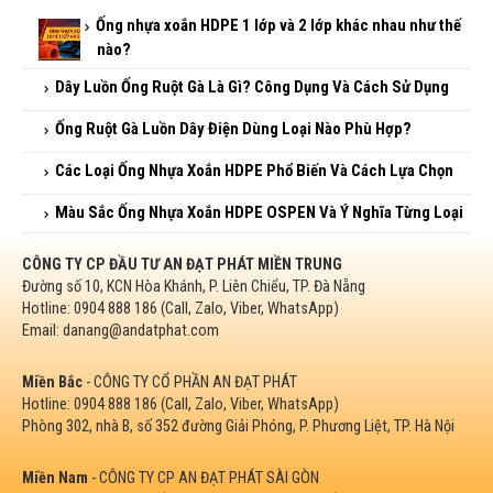
Ống nhựa xoắn HDPE 1 lớp và 2 lớp khác nhau như thế
nào?
Dây Luồn Ống Ruột Gà Là Gì? Công Dụng Và Cách Sử
Dụng
Ống Ruột Gà Luồn Dây Điện Dùng Loại Nào Phù Hợp?
Các Loại Ống Nhựa Xoắn HDPE Phổ Biến Và Cách Lựa
Chọn
Màu Sắc Ống Nhựa Xoắn HDPE OSPEN Và Ý Nghĩa Từng
Loại
CÔNG TY CP ĐẦU TƯ AN ĐẠT PHÁT MIỀN TRUNG
Đường số 10, KCN Hòa Khánh, P. Liên Chiểu, TP. Đà Nẵng
Hotline: 0904 888 186 (Call, Zalo, Viber, WhatsApp)
Email: danang@andatphat.com
Miền Bắc
- CÔNG TY CỔ PHẦN AN ĐẠT PHÁT
Hotline: 0904 888 186 (Call, Zalo, Viber, WhatsApp)