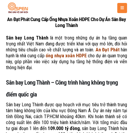
An Đạt Phát Cung Cấp Ống Nhựa Xoắn HDPE Cho Dự Án Sân Bay
Long Thành
Sân bay Long Thành
là một trong những dự án hạ tầng quan
trọng nhất Việt Nam đang được triển khai với quy mô lớn, đòi hỏi
những tiêu chuẩn cao về chất lượng và an toàn.
An Đạt Phát
hân
hạnh là nhà cung cấp
ống nhựa xoắn HDPE
cho dự án quan trọng
này, góp phần vào việc xây dựng hạ tầng hệ thống điện và viễn
thông hiện đại.
Sân bay Long Thành – Công trình hàng không trọng
điểm quốc gia
Sân bay Long Thành được quy hoạch với mục tiêu trở thành trung
tâm hàng không lớn của khu vực Đông Nam Á. Dự án này nằm tại
tỉnh Đồng Nai, cách TP.HCM khoảng 40km. Khi hoàn thành sẽ có
công suất lên đến 100 triệu hành khách/năm. Với tổng mức đầu
tư giai đoạn 1 lên đến
109.000 tỷ đồng
, sân bay Long Thành hứa