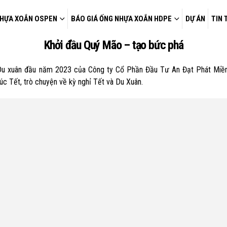
HỰA XOẮN OSPEN
BÁO GIÁ ỐNG NHỰA XOẮN HDPE
DỰ ÁN
TIN 
Khởi đầu Quý Mão – tạo bức phá
 Du xuân đầu năm 2023 của Công ty Cổ Phần Đầu Tư An Đạt Phát Miền
c Tết, trò chuyện về kỳ nghỉ Tết và Du Xuân.