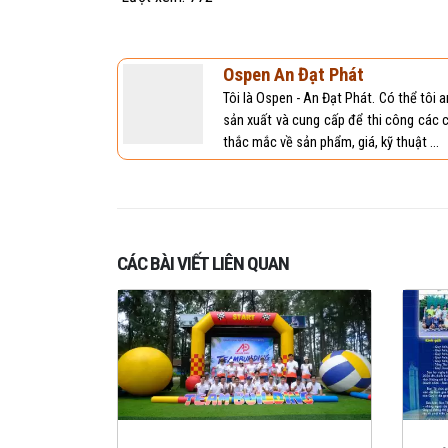
Lượt xem:
772
Ospen An Đạt Phát
Tôi là Ospen - An Đạt Phát. Có thể tô
sản xuất và cung cấp để thi công các c
thắc mắc về sản phẩm, giá, kỹ thuật ...
CÁC BÀI VIẾT LIÊN QUAN
 nhựa xoắn