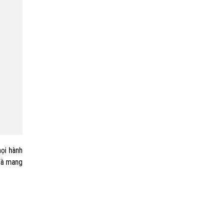
Loại
ọi hành
 Và mang