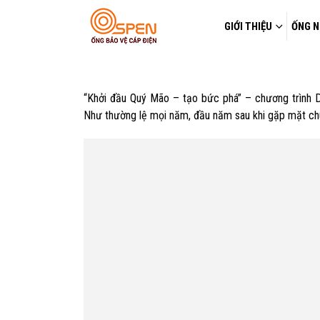
GIỚI THIỆU
ỐNG N
“Khởi đầu Quý Mão – tạo bức phá” – chương trình
Như thường lệ mọi năm, đầu năm sau khi gặp mặt chú