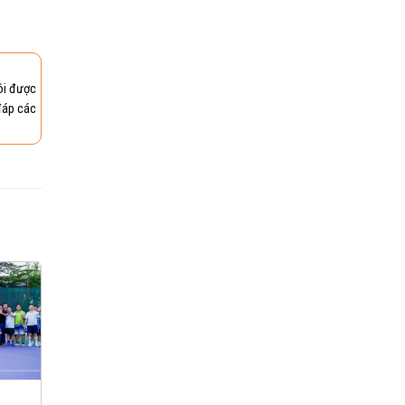
ôi được
đáp các