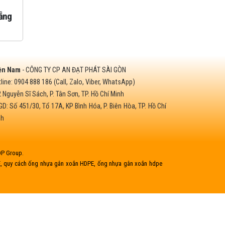
Nhựa số 2 (HDPE) có tái sử dụng
[Sự Kiện] H
ẵng
được không?
Tĩnh 2026
ền Nam
- CÔNG TY CP AN ĐẠT PHÁT SÀI GÒN
line: 0904 888 186 (Call, Zalo, Viber, WhatsApp)
 Nguyễn Sĩ Sách, P. Tân Sơn, TP. Hồ Chí Minh
D: Số 451/30, Tổ 17A, KP Bình Hóa, P. Biên Hòa, TP. Hồ Chí
nh
DP Group.
E, quy cách ống nhựa gân xoắn HDPE, ống nhựa gân xoắn hdpe