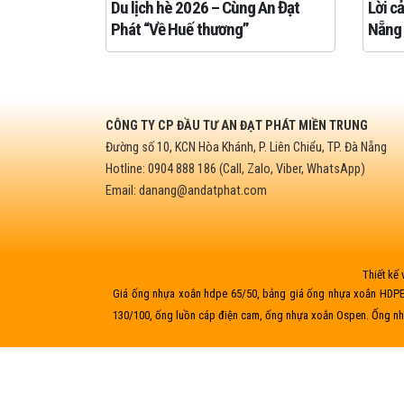
Du lịch hè 2026 – Cùng An Đạt
Lời c
Phát “Về Huế thương”
Nẵng
CÔNG TY CP ĐẦU TƯ AN ĐẠT PHÁT MIỀN TRUNG
Đường số 10, KCN Hòa Khánh, P. Liên Chiểu, TP. Đà Nẵng
Hotline: 0904 888 186 (Call, Zalo, Viber, WhatsApp)
Email: danang@andatphat.com
Thiết kế
Giá ống nhựa xoắn hdpe 65/50, bảng giá ống nhựa xoắn HDPE
130/100, ống luồn cáp điện cam, ống nhựa xoắn Ospen. Ống nh