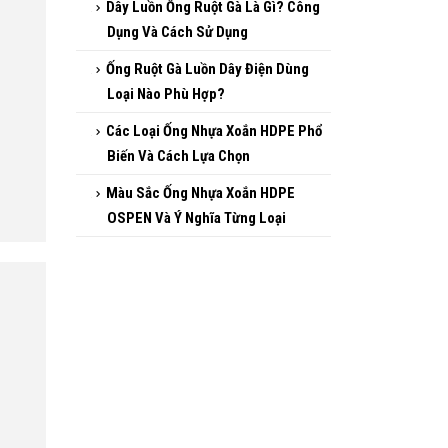
Ống gân xoắn HDPE 105/80
Ống nhựa xoắn HDPE 160/125
Ống nhựa xoắn HDPE 1 lớp và
2 lớp khác nhau như thế nào?
Dây Luồn Ống Ruột Gà Là Gì?
Công Dụng Và Cách Sử Dụng
Ống Ruột Gà Luồn Dây Điện
Dùng Loại Nào Phù Hợp?
Các Loại Ống Nhựa Xoắn
HDPE Phổ Biến Và Cách Lựa
Chọn
Màu Sắc Ống Nhựa Xoắn
HDPE OSPEN Và Ý Nghĩa Từng