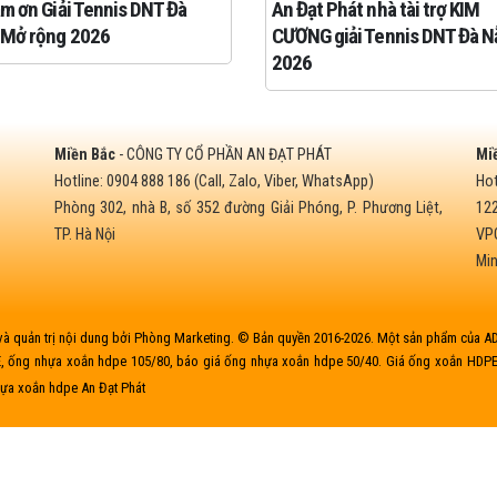
ảm ơn Giải Tennis DNT Đà
An Đạt Phát nhà tài trợ KIM
 Mở rộng 2026
CƯƠNG giải Tennis DNT Đà N
2026
Miền Bắc
- CÔNG TY CỔ PHẦN AN ĐẠT PHÁT
Mi
Hotline: 0904 888 186 (Call, Zalo, Viber, WhatsApp)
Hot
Phòng 302, nhà B, số 352 đường Giải Phóng, P. Phương Liệt,
122
TP. Hà Nội
VPG
Mi
 và quản trị nội dung bởi Phòng Marketing. © Bản quyền 2016-2026. Một sản phẩm của A
, ống nhựa xoắn hdpe 105/80, báo giá ống nhựa xoắn hdpe 50/40. Giá ống xoắn HDP
ựa xoắn hdpe An Đạt Phát