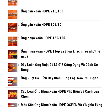
Ống gân xoắn HDPE 210/160
Ống gân xoắn HDPE 105/80
Ống nhựa xoắn HDPE 160/125
Ống nhựa xoắn HDPE 1 lớp và 2 lớp khác nhau như thế
nào?
Dây Luồn Ống Ruột Gà Là Gì? Công Dụng Và Cách Sử
Dụng
Ống Ruột Gà Luồn Dây Điện Dùng Loại Nào Phù Hợp?
Các Loại Ống Nhựa Xoắn HDPE Phổ Biến Và Cách Lựa
Chọn
Màu Sắc Ống Nhựa Xoắn HDPE OSPEN Và Ý Nghĩa Từng