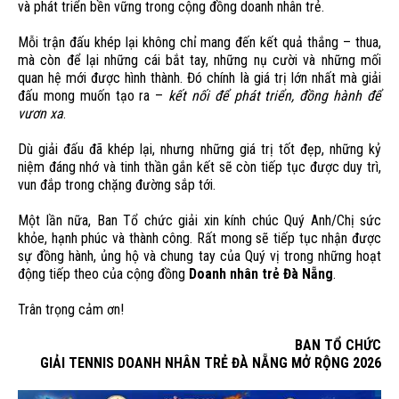
và phát triển bền vững trong cộng đồng doanh nhân trẻ.
Mỗi trận đấu khép lại không chỉ mang đến kết quả thắng – thua,
mà còn để lại những cái bắt tay, những nụ cười và những mối
quan hệ mới được hình thành. Đó chính là giá trị lớn nhất mà giải
đấu mong muốn tạo ra –
kết nối để phát triển, đồng hành để
vươn xa
.
Dù giải đấu đã khép lại, nhưng những giá trị tốt đẹp, những kỷ
niệm đáng nhớ và tinh thần gắn kết sẽ còn tiếp tục được duy trì,
vun đắp trong chặng đường sắp tới.
Một lần nữa, Ban Tổ chức giải xin kính chúc Quý Anh/Chị sức
khỏe, hạnh phúc và thành công. Rất mong sẽ tiếp tục nhận được
sự đồng hành, ủng hộ và chung tay của Quý vị trong những hoạt
động tiếp theo của cộng đồng
Doanh nhân trẻ Đà Nẵng
.
Trân trọng cảm ơn!
BAN TỔ CHỨC
GIẢI TENNIS DOANH NHÂN TRẺ ĐÀ NẴNG MỞ RỘNG 2026