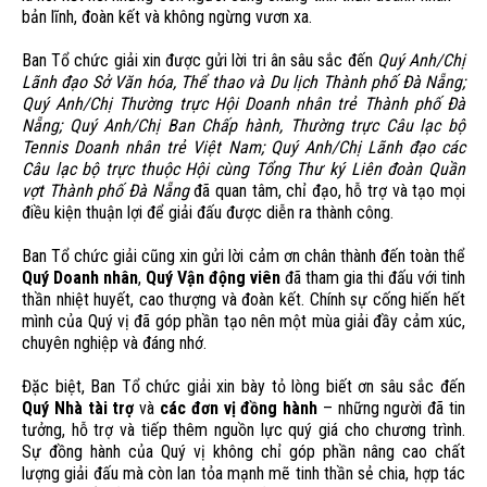
bản lĩnh, đoàn kết và không ngừng vươn xa.
Ban Tổ chức giải xin được gửi lời tri ân sâu sắc đến
Quý Anh/Chị
Lãnh đạo Sở Văn hóa, Thể thao và Du lịch Thành phố Đà Nẵng;
Quý Anh/Chị Thường trực Hội Doanh nhân trẻ Thành phố Đà
Nẵng; Quý Anh/Chị Ban Chấp hành, Thường trực Câu lạc bộ
Tennis Doanh nhân trẻ Việt Nam; Quý Anh/Chị Lãnh đạo các
Câu lạc bộ trực thuộc Hội cùng Tổng Thư ký Liên đoàn Quần
vợt Thành phố Đà Nẵng
đã quan tâm, chỉ đạo, hỗ trợ và tạo mọi
điều kiện thuận lợi để giải đấu được diễn ra thành công.
Ban Tổ chức giải cũng xin gửi lời cảm ơn chân thành đến toàn thể
Quý Doanh nhân
,
Quý Vận động viên
đã tham gia thi đấu với tinh
thần nhiệt huyết, cao thượng và đoàn kết. Chính sự cống hiến hết
mình của Quý vị đã góp phần tạo nên một mùa giải đầy cảm xúc,
chuyên nghiệp và đáng nhớ.
Đặc biệt, Ban Tổ chức giải xin bày tỏ lòng biết ơn sâu sắc đến
Quý Nhà tài trợ
và
các đơn vị đồng hành
– những người đã tin
tưởng, hỗ trợ và tiếp thêm nguồn lực quý giá cho chương trình.
Sự đồng hành của Quý vị không chỉ góp phần nâng cao chất
lượng giải đấu mà còn lan tỏa mạnh mẽ tinh thần sẻ chia, hợp tác