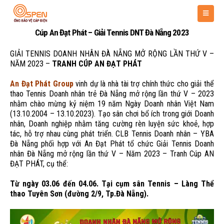
Cúp An Đạt Phát – Giải Tennis DNT Đà Nẵng 2023
GIẢI TENNIS DOANH NHÂN ĐÀ NẴNG MỞ RỘNG LẦN THỨ V –
NĂM 2023 –
TRANH CÚP AN ĐẠT PHÁT
An Đạt Phát Group
vinh dự là nhà tài trợ chính thức cho giải thể
thao Tennis Doanh nhân trẻ Đà Nẵng mở rộng lần thứ V – 2023
nhằm chào mừng kỷ niệm 19 năm Ngày Doanh nhân Việt Nam
(13.10.2004 – 13.10.2023). Tạo sân chơi bổ ích trong giới Doanh
nhân, Doanh nghiệp nhằm tăng cường rèn luyện sức khoẻ, hợp
tác, hỗ trợ nhau cùng phát triển. CLB Tennis Doanh nhân – YBA
Đà Nẵng phối hợp với An Đạt Phát tổ chức Giải Tennis Doanh
nhân Đà Nẵng mở rộng lần thứ V – Năm 2023 – Tranh Cúp AN
ĐẠT PHÁT, cụ thể:
Từ ngày 03.06 đến 04.06. Tại cụm sân Tennis – Làng Thể
thao Tuyên Sơn (đường 2/9, Tp.Đà Nẵng).